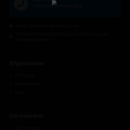
Veteriner Hekime Ulaş
info@veterinersaglikmerkezi.com
Yol Tarifi Al Mehmetçik Mahallesi, No:174/A Çamlık,
Pamukkale/Denizli
Bilgilendirme
Ana Sayfa
Hizmetlerimiz
Blog
Servislerimiz
3D Tomografi