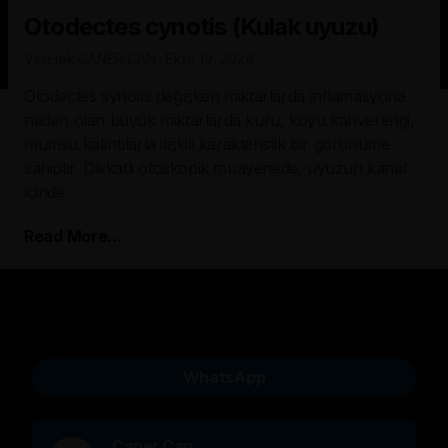
Otodectes cynotis (Kulak uyuzu)
Vet.Hek CANER CAN
Ekim 19, 2024
Otodectes synotis değişken miktarlarda inflamasyona
neden olan büyük miktarlarda kuru, koyu kahverengi,
mumsu kalıntılarla ilişkili karakteristik bir görünüme
sahiptir. Dikkatli otoskopik muayenede, uyuzun kanal
içinde
Read More...
WhatsApp
Caner Can