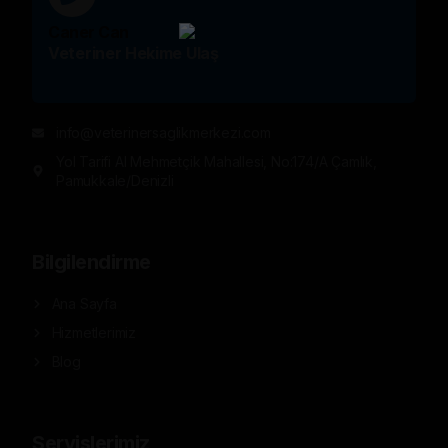
Caner Can
Veteriner Hekime Ulaş
info@veterinersaglikmerkezi.com
Yol Tarifi Al Mehmetçik Mahallesi, No:174/A Çamlık,
Pamukkale/Denizli
Bilgilendirme
Ana Sayfa
Hizmetlerimiz
Blog
Servislerimiz