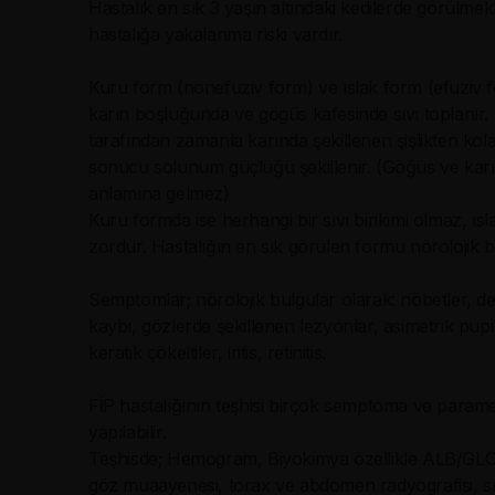
Hastalık en sık 3 yaşın altındaki kedilerde görülme
hastalığa yakalanma riski vardır.
Kuru form (nonefuziv form) ve ıslak form (efuziv for
karın boşluğunda ve gögüs kafesinde sıvı toplanır.
tarafından zamanla karında şekillenen şişlikten kolay
sonucu solunum güçlüğü şekillenir. (Göğüs ve karın
anlamına gelmez)
Kuru formda ise herhangi bir sıvı birikimi olmaz, ısla
zordur. Hastalığın en sık görülen formu nörolojik 
Semptomlar; nörolojik bulgular olarak: nöbetler, deng
kaybı, gözlerde şekillenen lezyonlar, asimetrik pupil
keratik çökeltiler, iritis, retinitis.
FİP hastalığının teşhisi birçok semptoma ve parame
yapılabilir.
Teşhisde; Hemogram, Biyokimya özellikle ALB/GLOB 
göz muaayenesi, torax ve abdomen radyografisi, sıvı 