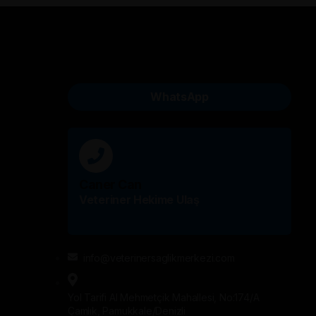
WhatsApp
Caner Can
Veteriner Hekime Ulaş
info@veterinersaglikmerkezi.com
Yol Tarifi Al Mehmetçik Mahallesi, No:174/A
Çamlık, Pamukkale/Denizli