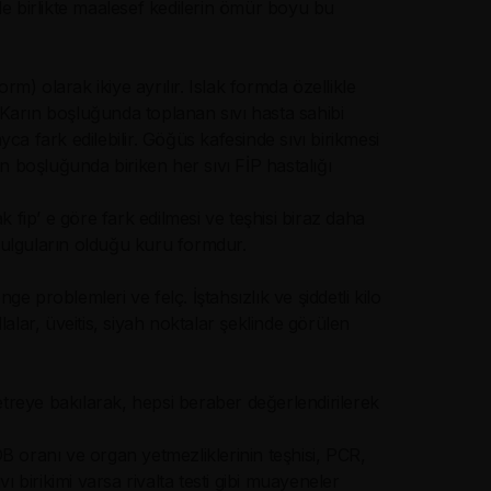
kle birlikte maalesef kedilerin ömür boyu bu
m) olarak ikiye ayrılır. Islak formda özellikle
 Karın boşluğunda toplanan sıvı hasta sahibi
ca fark edilebilir. Göğüs kafesinde sıvı birikmesi
 boşluğunda biriken her sıvı FİP hastalığı
k fip’ e göre fark edilmesi ve teşhisi biraz daha
bulguların olduğu kuru formdur.
e problemleri ve felç. İştahsızlık ve şiddetli kilo
lalar, üveitis, siyah noktalar şeklinde görülen
treye bakılarak, hepsi beraber değerlendirilerek
oranı ve organ yetmezliklerinin teşhisi, PCR,
birikimi varsa rivalta testi gibi muayeneler