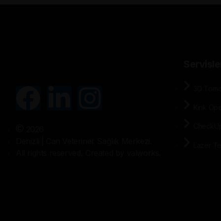
Servisle
3D Tomo
Kırık Op
CheckU
2026
Denizli | Can Veteriner Sağlık Merkezi.
Lazer Te
All rights reserved.
Created by valworks.