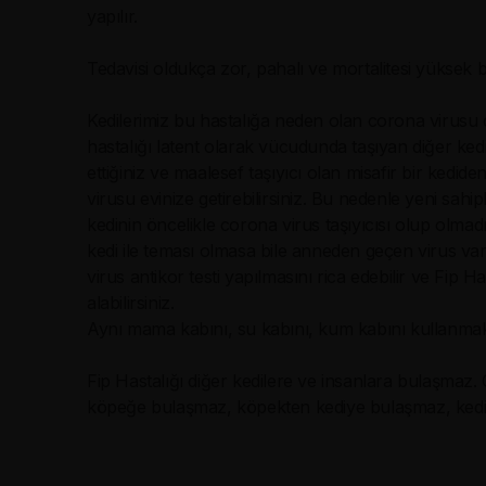
yapılır.
Tedavisi oldukça zor, pahalı ve mortalitesi yüksek bir
Kedilerimiz bu hastalığa neden olan corona virusu 
hastalığı latent olarak vücudunda taşıyan diğer kedi
ettiğiniz ve maalesef taşıyıcı olan misafir bir kediden 
virusu evinize getirebilirsiniz. Bu nedenle yeni sahip
kedinin öncelikle corona virus taşıyıcısı olup olmad
kedi ile teması olmasa bile anneden geçen virus varl
virus antikor testi yapılmasını rica edebilir ve Fip 
alabilirsiniz.
Aynı mama kabını, su kabını, kum kabını kullanmak
Fip Hastalığı diğer kedilere ve insanlara bulaşmaz.
köpeğe bulaşmaz, köpekten kediye bulaşmaz, kedi