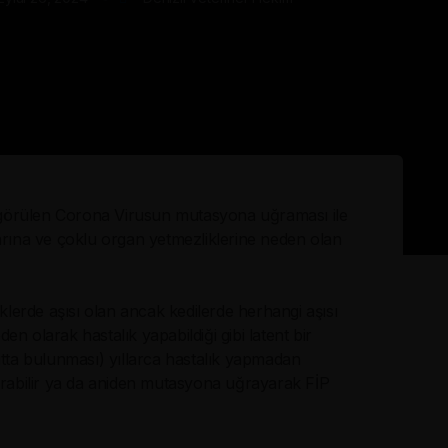
sık görülen Corona Virusun mutasyona uğraması ile
larına ve çoklu organ yetmezliklerine neden olan
lerde aşısı olan ancak kedilerde herhangi aşısı
n olarak hastalık yapabildiği gibi latent bir
ta bulunması) yıllarca hastalık yapmadan
tırabilir ya da aniden mutasyona uğrayarak FİP