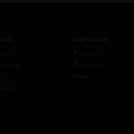
rimiz
Bilgilendirme
grafi
Ana Sayfa
erasyonları
Hizmetlerimiz
p
Blog
davileri