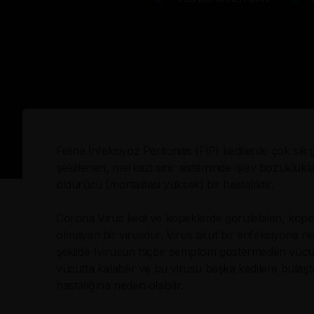
Feline İnfeksiyöz Peritonitis (FİP) kedilerde çok 
şekillenen, merkezi sinir sisteminde işlev bozukluk
öldürücü (mortalitesi yüksek) bir hastalıktır.
Corona Virus kedi ve köpeklerde görülebilen, köpek
olmayan bir virusdur. Virus akut bir enfeksiyona nede
şekilde (virusun hiçbir semptom göstermeden vücut
vücutta kalabilir ve bu virusu başka kedilere bulaş
hastalığına neden olabilir.