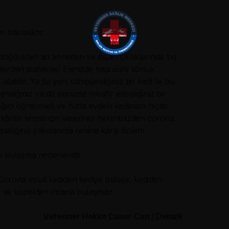
 hastalıktır.
doğdukları an anneden ve dışarı çıktıklarında bu
lerden alabilirler. Evinizde kısa süre konuk
alabilir. Ya da yeni sahiplendiğiniz bir kedi ile bu
lendiğiniz ya da evinizde misafir edeceğiniz bir
ığını öğrenmek ve hatta evdeki kedinizin hiçbir
ığının tespiti için veteriner hekiminizden corona
Hastalığına yakalanma riskine karşı önlem
 bulaşma nedenleridir.
 Corona virus kediden kediye bulaşır, kediden
 ve köpekten insana bulaşmaz.
Veteriner Hekim Caner Can / Denizli