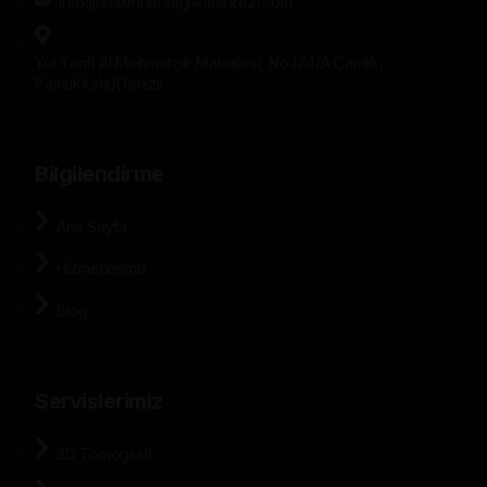
info@veterinersaglikmerkezi.com
Yol Tarifi Al Mehmetçik Mahallesi, No:174/A Çamlık,
Pamukkale/Denizli
Bilgilendirme
Ana Sayfa
Hizmetlerimiz
Blog
Servislerimiz
3D Tomografi