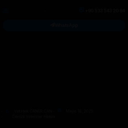
+90 533 543 20 84
WhatsApp
Vet.Hek CANER CAN
Mayıs 18, 2025
Denizli Veteriner Hekim