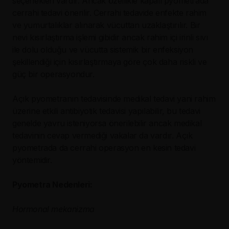
seçenekleri vardır. Ancak özellikle kapalı pyometrada
cerrahi tedavi önerilir. Cerrahi tedavide enfekte rahim
ve yumurtalıklar alınarak vücuttan uzaklaştırılır. Bir
nevi kısırlaştırma işlemi gibidir ancak rahim içi irinli sıvı
ile dolu olduğu ve vücutta sistemik bir enfeksiyon
şekillendiği için kısırlaştırmaya göre çok daha riskli ve
güç bir operasyondur.
Açık pyometranın tedavisinde medikal tedavi yani rahim
üzerine etkili antibiyotik tedavisi yapılabilir, bu tedavi
genelde yavru isteniyorsa önerilebilir ancak medikal
tedavinin cevap vermediği vakalar da vardır. Açık
pyometrada da cerrahi operasyon en kesin tedavi
yöntemidir.
Pyometra Nedenleri:
Hormonal mekanizma